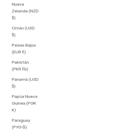
Nueva
Zelanda (NZD
$)
Omán (USD
$)
Países Bajos
(EUR €)
Pakistán
(PKR ₨)
Panamá (USD
$)
Papúa Nueva
Guinea (PGK
K)
Paraguay
(PYG ₲)