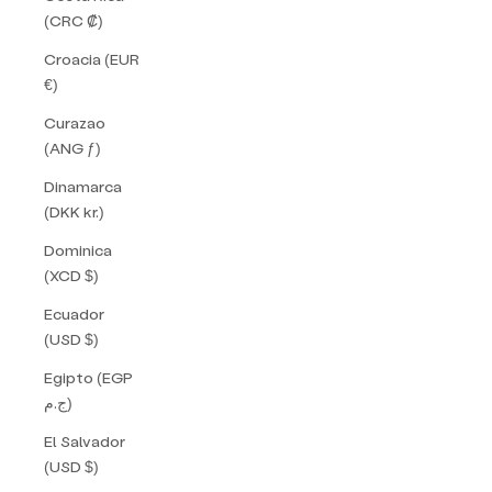
(CRC ₡)
Croacia (EUR
€)
Curazao
(ANG ƒ)
Dinamarca
(DKK kr.)
Dominica
(XCD $)
Ecuador
(USD $)
Egipto (EGP
ج.م)
El Salvador
(USD $)