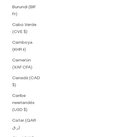
Burundi (BIF
Fr)
Cabo Verde
(CVE $)
Camboya
(KHR ៛)
Camerún
(XAF CFA)
Canadá (CAD
$)
Caribe
neerlandés
(USD $)
Catar (QAR
ر.ق)