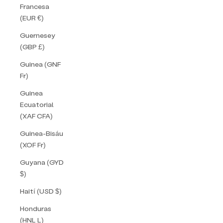
Francesa
(EUR €)
Guernesey
(GBP £)
Guinea (GNF
Fr)
Guinea
Ecuatorial
(XAF CFA)
Guinea-Bisáu
(XOF Fr)
Guyana (GYD
$)
Haití (USD $)
Honduras
(HNL L)