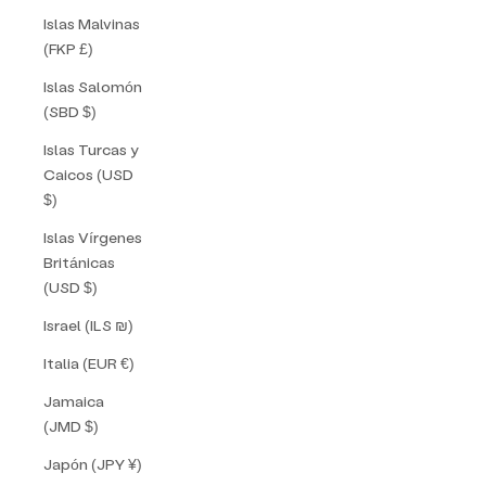
Islas Malvinas
(FKP £)
Islas Salomón
(SBD $)
Islas Turcas y
Caicos (USD
$)
Islas Vírgenes
Británicas
(USD $)
Israel (ILS ₪)
Italia (EUR €)
Jamaica
(JMD $)
Japón (JPY ¥)