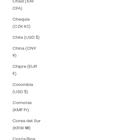
Chad (XAF
CFA)
Chequia
(CZK Kč)
Chile (USD $)
China (CNY
¥)
Chipre (EUR
€)
Colombia
(USD $)
Comoras
(KMF Fr)
Corea del Sur
(KRW ₩)
Costa Rica