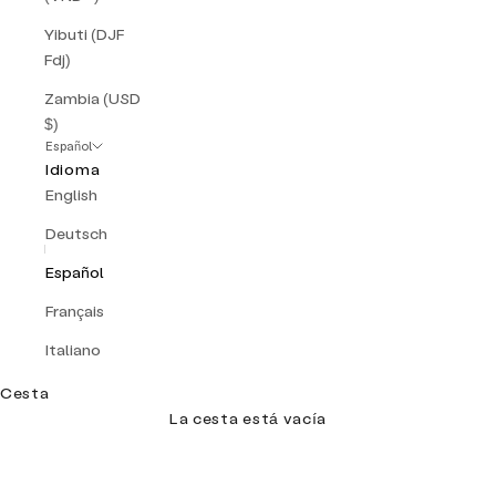
V
Yibuti (DJF
i
Fdj)
a
Zambia (USD
n
$)
Español
i
Idioma
e
English
x
Deutsch
c
Español
l
Français
u
Italiano
s
Cesta
i
La cesta está vacía
v