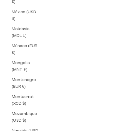
€)
México (USD
$)
Moldavia
(MDL L)
Mónaco (EUR
€)
Mongolia
(MNT ₮)
Montenegro
(EUR €)
Montserrat
(XCD $)
Mozambique
(USD $)
Namibia (USD