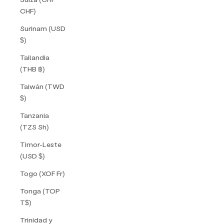
CHF)
Surinam (USD
$)
Tailandia
(THB ฿)
J
Taiwán (TWD
o
$)
i
Tanzania
n
(TZS Sh)
u
Timor-Leste
(USD $)
s
Togo (XOF Fr)
t
Tonga (TOP
o
T$)
g
Trinidad y