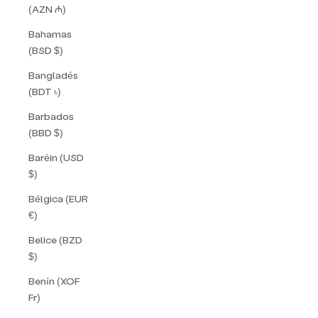
(AZN ₼)
Bahamas
(BSD $)
Bangladés
(BDT ৳)
Barbados
(BBD $)
Baréin (USD
$)
Bélgica (EUR
€)
Belice (BZD
$)
Benín (XOF
Fr)