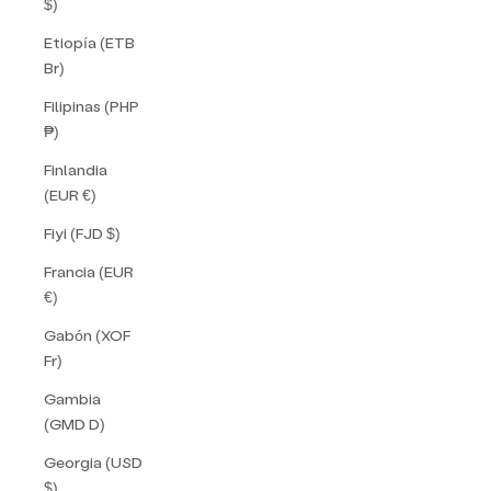
$)
Etiopía (ETB
Br)
Filipinas (PHP
₱)
Finlandia
(EUR €)
Fiyi (FJD $)
Francia (EUR
€)
Gabón (XOF
Fr)
Gambia
(GMD D)
Georgia (USD
$)