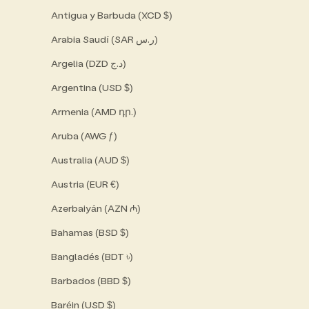
a
Antigua y Barbuda (XCD $)
s
Arabia Saudí (SAR ر.س)
e
Argelia (DZD د.ج)
!
Argentina (USD $)
Armenia (AMD դր.)
lectrónico
Aruba (AWG ƒ)
Australia (AUD $)
cribe
Austria (EUR €)
Azerbaiyán (AZN ₼)
Bahamas (BSD $)
Bangladés (BDT ৳)
Barbados (BBD $)
Baréin (USD $)