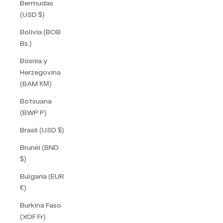
Bermudas
(USD $)
Bolivia (BOB
Bs.)
Bosnia y
Herzegovina
(BAM КМ)
Botsuana
(BWP P)
Brasil (USD $)
Brunéi (BND
$)
Bulgaria (EUR
€)
Burkina Faso
(XOF Fr)