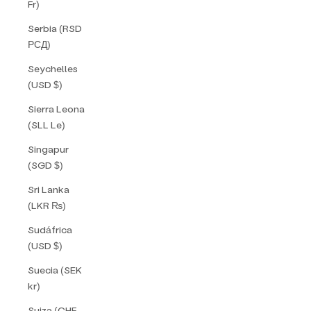
Fr)
Serbia (RSD
РСД)
Seychelles
(USD $)
Sierra Leona
(SLL Le)
Singapur
(SGD $)
Sri Lanka
(LKR ₨)
Sudáfrica
(USD $)
Suecia (SEK
kr)
Suiza (CHF