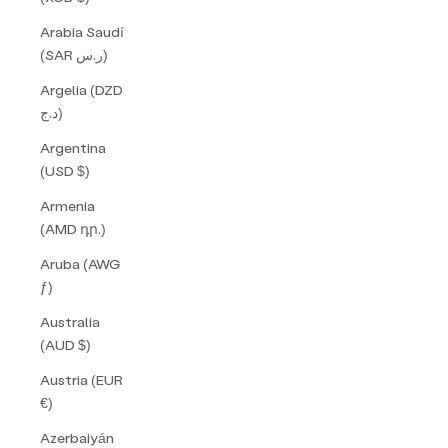
Arabia Saudí
(SAR ر.س)
Argelia (DZD
د.ج)
Argentina
(USD $)
Armenia
(AMD դր.)
Aruba (AWG
ƒ)
Australia
(AUD $)
Austria (EUR
€)
Azerbaiyán