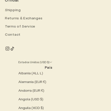
Official
r
Shipping
Returns & Exchanges
f
Terms of Service
i
Contact
r
s
t
Estados Unidos (USD $)
País
Albania (ALL L)
p
Alemania (EUR €)
u
Andorra (EUR €)
r
c
Angola (USD $)
h
Anguila (XCD $)