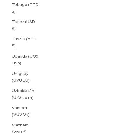
e
Tobago (TTD
$)
t
Túnez (USD
a
$)
c
Tuvalu (AUD
c
$)
e
Uganda (UGX
USh)
s
Uruguay
s
(UYU $U)
t
Uzbekistán
o
(UZS so'm)
o
Vanuatu
u
(VUV Vt)
r
Vietnam
(VND ₫)