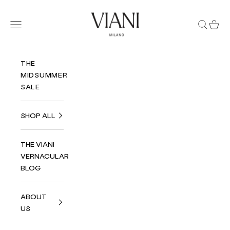
Ir al contenido
Viani Milano
Menú
Buscar
Cest
THE
MIDSUMMER
SALE
SHOP ALL
THE VIANI
VERNACULAR
BLOG
ABOUT
US