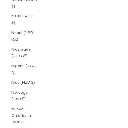
$)
Nauru (AUD
$)
Nepal (NPR
Rs.)
Nicaragua
(NIO C$)
Nigeria (NGN
₦)
Niue (NZD $)
Noruega
(USD $)
Nueva
Caledonia
(XPF Fr)