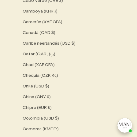
Cabo Verde (CVE $)
Camboya (KHR ៛)
Camerún (XAF CFA)
Canadá (CAD $)
Caribe neerlandés (USD $)
Catar (QAR ر.ق)
Chad (XAF CFA)
Chequia (CZK Kč)
Chile (USD $)
China (CNY ¥)
Chipre (EUR €)
Colombia (USD $)
Comoras (KMF Fr)