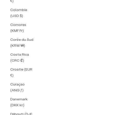
€)
Colombie
(USD $)
Comores
(KMF Fr)
Corée du Sud
(KRW ₩)
Costa Rica
(CRC ₡)
Croatie (EUR
€)
Curaçao
(ANG ƒ)
Danemark
(DKK kr.)
Djibouti (DJF