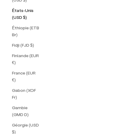
États-Unis
(USD $)
Éthiopie (ETB
Br)
Fidji (FJD $)
Finlande (EUR
€)
France (EUR
€)
Gabon (XOF
Fr)
Gambie
(GMD D)
Géorgie (USD
$)