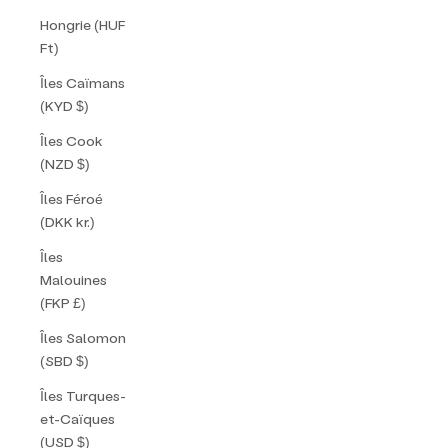
Hongrie (HUF
Ft)
Îles Caïmans
(KYD $)
Îles Cook
(NZD $)
Îles Féroé
(DKK kr.)
Îles
Malouines
(FKP £)
Îles Salomon
(SBD $)
Îles Turques-
et-Caïques
(USD $)