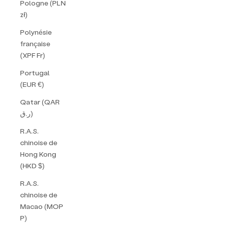
Pologne (PLN
zł)
Polynésie
française
(XPF Fr)
Portugal
(EUR €)
Qatar (QAR
ر.ق)
R.A.S.
chinoise de
Hong Kong
(HKD $)
R.A.S.
chinoise de
Macao (MOP
P)