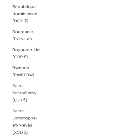
République
dominicaine
(DOP $)
Roumanie
(RON Lei)
Royaume-Uni
(GBP £)
Rwanda
(RWF FRw)
Saint-
Barthélemy
(EUR €)
Saint-
Christophe-
et-Niévès
(XCD $)