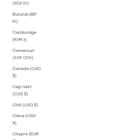
(XOF Fr)
Burundi (BIF
Fr)
Cambodge
(KHR ៛)
Cameroun
(XAF CFA)
Canada (CAD
$)
Cap-Vert
(CVE $)
Chili (USD $)
Chine (CNY
¥)
Chypre (EUR