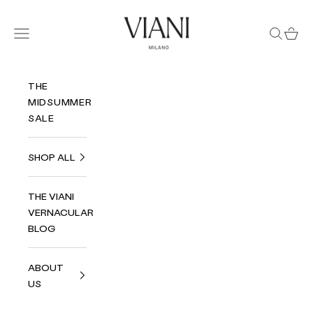
Passer au contenu
Viani Milano
Menu
Recherc
Panie
THE
MIDSUMMER
SALE
SHOP ALL
THE VIANI
VERNACULAR
BLOG
ABOUT
US