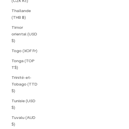
(CZK Kč)
Thaïlande
(THB ฿)
Timor
oriental (USD
$)
Togo (XOF Fr)
Tonga (TOP
T$)
Trinité-et-
Tobago (TTD
$)
Tunisie (USD
$)
Tuvalu (AUD
$)