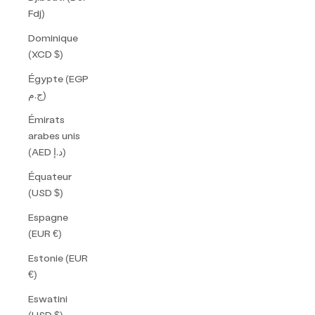
Fdj)
Dominique
(XCD $)
Égypte (EGP
ج.م)
Émirats
arabes unis
(AED د.إ)
Équateur
(USD $)
Espagne
(EUR €)
Estonie (EUR
€)
Eswatini
(USD $)