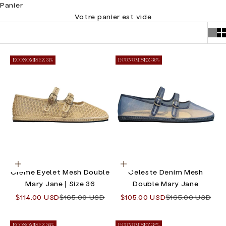
Panier
Votre panier est vide
ECONOMISEZ 31%
ECONOMISEZ 36%
Choisir les options
Choisir les options
Crème Eyelet Mesh Double
Celeste Denim Mesh
Mary Jane | Size 36
Double Mary Jane
Prix de vente
Prix normal
Prix de vente
Prix normal
$114.00 USD
$165.00 USD
$105.00 USD
$165.00 USD
ECONOMISEZ 36%
ECONOMISEZ 32%