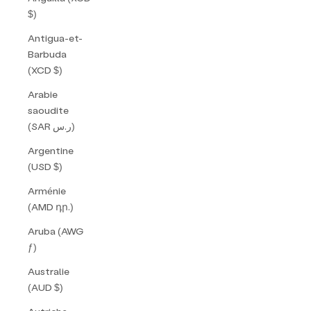
$)
Antigua-et-
Barbuda
(XCD $)
Arabie
saoudite
(SAR ر.س)
Argentine
(USD $)
Arménie
(AMD դր.)
Aruba (AWG
ƒ)
Australie
(AUD $)