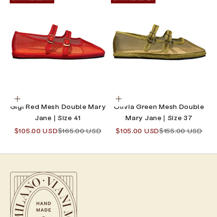
Choisir les options
Choisir les options
Gigi Red Mesh Double Mary
Olivia Green Mesh Double
Jane | Size 41
Mary Jane | Size 37
Prix de vente
Prix normal
Prix de vente
Prix normal
$105.00 USD
$165.00 USD
$105.00 USD
$155.00 USD