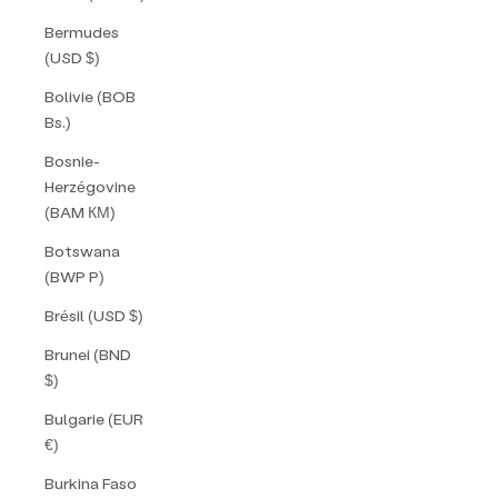
Bermudes
(USD $)
Bolivie (BOB
Bs.)
Bosnie-
Herzégovine
(BAM КМ)
Botswana
(BWP P)
Brésil (USD $)
Brunei (BND
$)
Bulgarie (EUR
€)
Burkina Faso