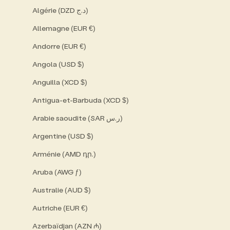
Algérie (DZD د.ج)
Allemagne (EUR €)
Andorre (EUR €)
Angola (USD $)
Anguilla (XCD $)
Antigua-et-Barbuda (XCD $)
Arabie saoudite (SAR ر.س)
Argentine (USD $)
Arménie (AMD դր.)
Aruba (AWG ƒ)
Australie (AUD $)
Autriche (EUR €)
Azerbaïdjan (AZN ₼)