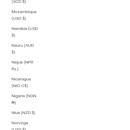
(XCD $)
Mozambique
(USD $)
Namibie (USD
$)
Nauru (AUD
$)
Népal (NPR
Rs.)
Nicaragua
(NIO C$)
Nigeria (NGN
₦)
Niue (NZD $)
Norvège
(USD $)