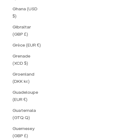
Ghana (USD
$)
Gibraltar
(GBP £)
Grèce (EUR €)
Grenade
(XCD $)
Groenland
(DKK kr.)
Guadeloupe
(EUR €)
Guatemala
(GTQ Q)
Guernesey
(GBP £)