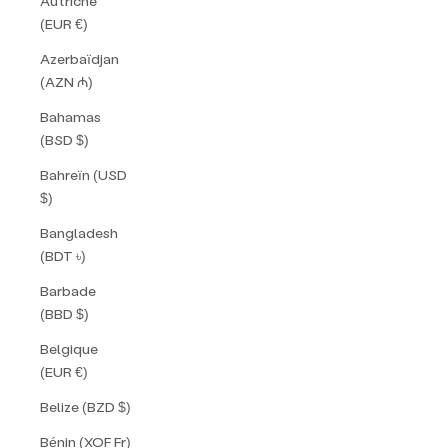
Autriche
(EUR €)
Azerbaïdjan
(AZN ₼)
Bahamas
(BSD $)
Bahreïn (USD
$)
Bangladesh
(BDT ৳)
Barbade
(BBD $)
Belgique
(EUR €)
Belize (BZD $)
Bénin (XOF Fr)