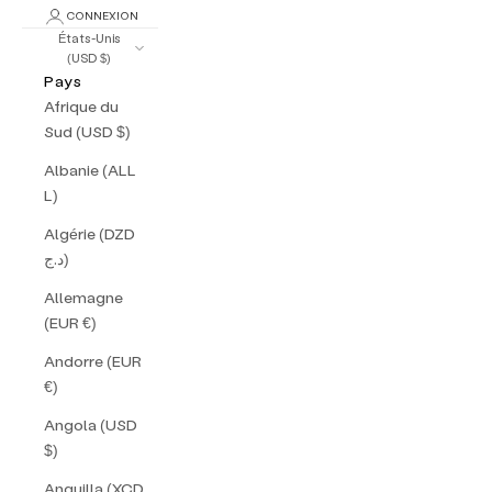
CONNEXION
États-Unis
(USD $)
Pays
Afrique du
Sud (USD $)
Albanie (ALL
L)
Algérie (DZD
د.ج)
Allemagne
(EUR €)
Andorre (EUR
€)
Angola (USD
$)
Anguilla (XCD