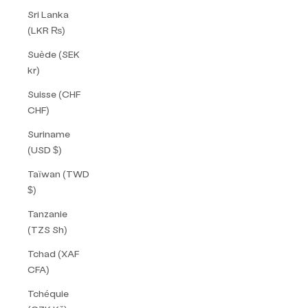
Sri Lanka
(LKR ₨)
Suède (SEK
kr)
Suisse (CHF
CHF)
Suriname
(USD $)
Taïwan (TWD
$)
Tanzanie
(TZS Sh)
Tchad (XAF
CFA)
Tchéquie