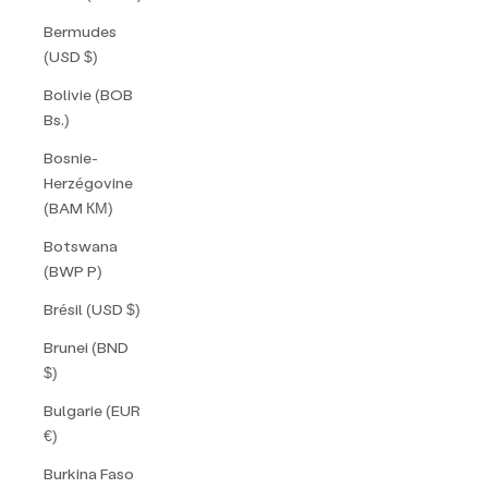
Bermudes
(USD $)
Bolivie (BOB
Bs.)
Bosnie-
Herzégovine
(BAM КМ)
Botswana
(BWP P)
Brésil (USD $)
Brunei (BND
$)
Bulgarie (EUR
€)
Burkina Faso