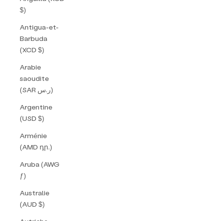
$)
Antigua-et-
Barbuda
(XCD $)
Arabie
saoudite
(SAR ر.س)
Argentine
(USD $)
Arménie
(AMD դր.)
Aruba (AWG
ƒ)
Australie
(AUD $)