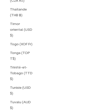
(CZK Kč)
Thaïlande
(THB ฿)
Timor
oriental (USD
$)
Togo (XOF Fr)
Tonga (TOP
T$)
Trinité-et-
Tobago (TTD
$)
Tunisie (USD
$)
Tuvalu (AUD
$)