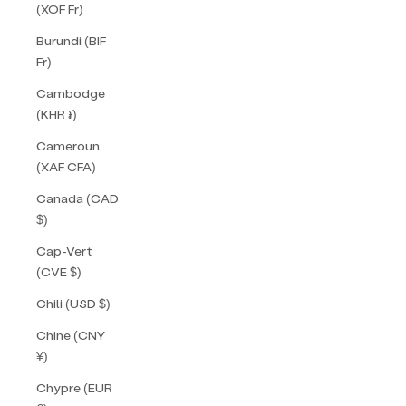
(XOF Fr)
Burundi (BIF
Fr)
Cambodge
(KHR ៛)
Cameroun
(XAF CFA)
Canada (CAD
$)
Cap-Vert
(CVE $)
Chili (USD $)
Chine (CNY
¥)
Chypre (EUR