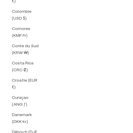
€)
Colombie
(USD $)
Comores
(KMF Fr)
Corée du Sud
(KRW ₩)
Costa Rica
(CRC ₡)
Croatie (EUR
€)
Curaçao
(ANG ƒ)
Danemark
(DKK kr.)
Djibouti (DJF