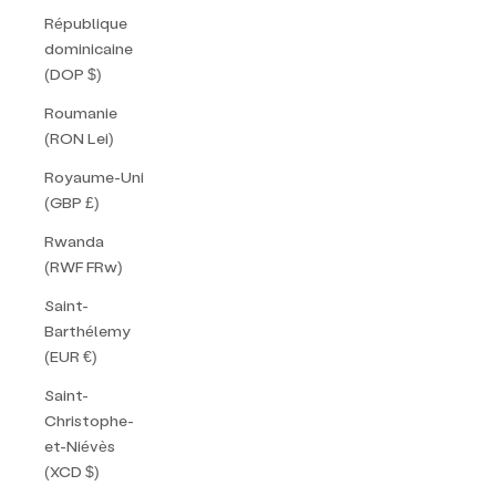
République
dominicaine
(DOP $)
Roumanie
(RON Lei)
Royaume-Uni
(GBP £)
Rwanda
(RWF FRw)
Saint-
Barthélemy
(EUR €)
Saint-
Christophe-
et-Niévès
(XCD $)