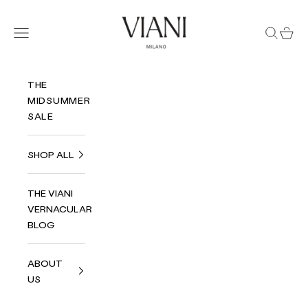
Passer au contenu
Viani Milano
Menu
Recherc
Panie
THE
MIDSUMMER
SALE
SHOP ALL
THE VIANI
VERNACULAR
BLOG
ABOUT
US