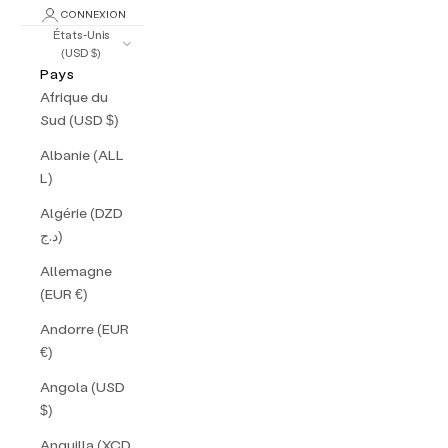
CONNEXION
États-Unis
(USD $)
Pays
Afrique du
Sud (USD $)
Albanie (ALL
L)
Algérie (DZD
د.ج)
Allemagne
(EUR €)
Andorre (EUR
€)
Angola (USD
$)
Anguilla (XCD