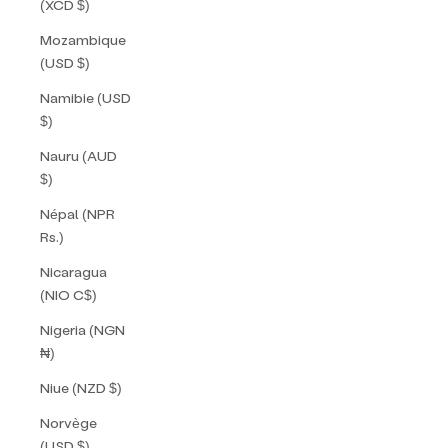
(XCD $)
Mozambique
(USD $)
Namibie (USD
$)
Nauru (AUD
$)
Népal (NPR
Rs.)
Nicaragua
(NIO C$)
Nigeria (NGN
₦)
Niue (NZD $)
Norvège
(USD $)