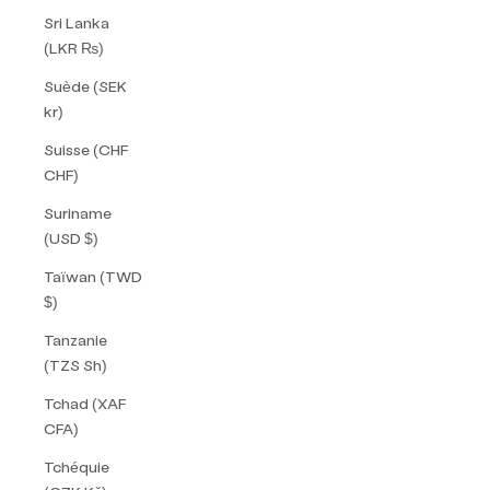
Sri Lanka
(LKR ₨)
Suède (SEK
kr)
Suisse (CHF
CHF)
Suriname
(USD $)
Taïwan (TWD
$)
Tanzanie
(TZS Sh)
Tchad (XAF
CFA)
Tchéquie