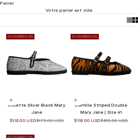
Panier
Votre panier est vide
ECONOMISEZ 33%
ECONOMISEZ 24%
Choisir les options
Choisir les options
Colette Silver Black Mary
Camille Striped Double
Jane
Mary Jane | Size 41
Prix de vente
Prix normal
Prix de vente
Prix normal
$118.00 USD
$175.00 USD
$118.00 USD
$155.00 USD
ECONOMISEZ 33%