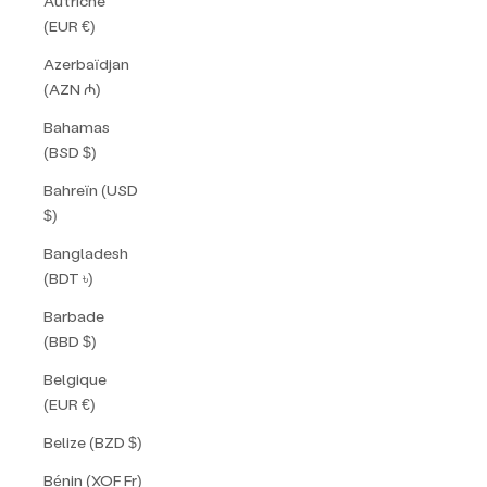
Autriche
(EUR €)
Azerbaïdjan
(AZN ₼)
Bahamas
(BSD $)
Bahreïn (USD
$)
Bangladesh
(BDT ৳)
Barbade
(BBD $)
Belgique
(EUR €)
Belize (BZD $)
Bénin (XOF Fr)