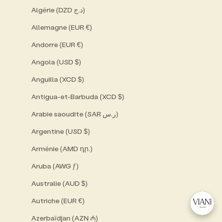
Algérie (DZD د.ج)
Allemagne (EUR €)
Andorre (EUR €)
Angola (USD $)
Anguilla (XCD $)
Antigua-et-Barbuda (XCD $)
Arabie saoudite (SAR ر.س)
Argentine (USD $)
Arménie (AMD դր.)
Aruba (AWG ƒ)
Australie (AUD $)
Autriche (EUR €)
Azerbaïdjan (AZN ₼)