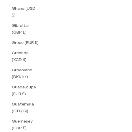
Ghana (USD
$)
Gibraltar
(GBP £)
Grèce (EUR €)
Grenade
(XCD $)
Groenland
(DKK kr.)
Guadeloupe
(EUR €)
Guatemala
(GTQ Q)
Guernesey
(GBP £)