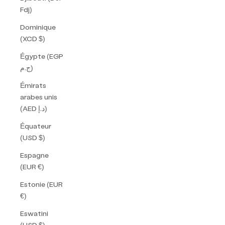
Fdj)
Dominique
(XCD $)
Égypte (EGP
ج.م)
Émirats
arabes unis
(AED د.إ)
Équateur
(USD $)
Espagne
(EUR €)
Estonie (EUR
€)
Eswatini
(USD $)