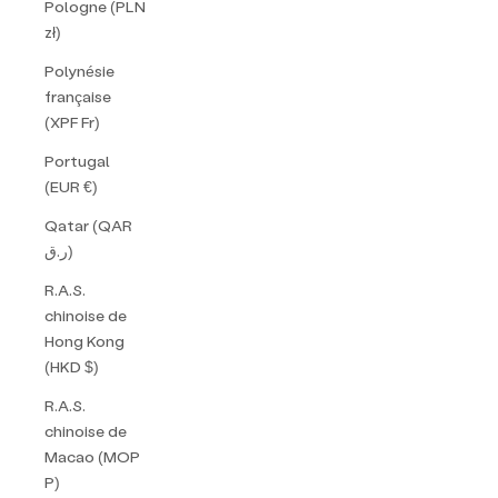
Pologne (PLN
zł)
Polynésie
française
(XPF Fr)
Portugal
(EUR €)
Qatar (QAR
ر.ق)
R.A.S.
chinoise de
Hong Kong
(HKD $)
R.A.S.
chinoise de
Macao (MOP
P)