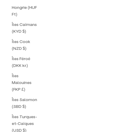
Hongrie (HUF
Ft)
Îles Caïmans
(KYD $)
Îles Cook
(NZD $)
Îles Féroé
(DKK kr.)
Îles
Malouines
(FKP £)
Îles Salomon
(SBD $)
Îles Turques-
et-Caïques
(USD $)