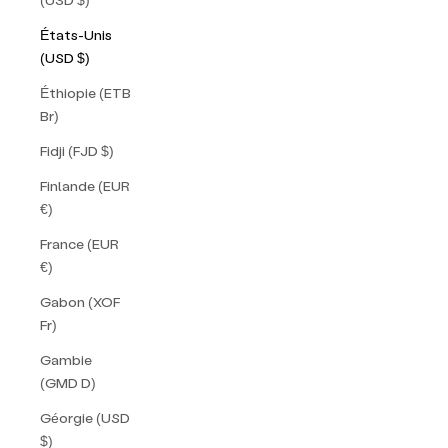
États-Unis
(USD $)
Éthiopie (ETB
Br)
Fidji (FJD $)
Finlande (EUR
€)
France (EUR
€)
Gabon (XOF
Fr)
Gambie
(GMD D)
Géorgie (USD
$)