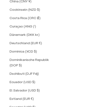
China (CNY ¥)
Cookinseln (NZD $)
Costa Rica (CRC ₡)
Curaçao (ANG ƒ)
Dänemark (DKK kr.)
Deutschland (EUR €)
Dominica (XCD $)
Dominikanische Republik
(DOP $)
Dschibuti (DJF Fdj)
Ecuador (USD $)
El Salvador (USD $)
Estland (EUR €)
Eswatini (USD $)