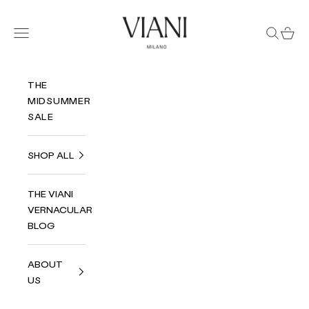
Zum Inhalt springen
Viani Milano
Menü
Suchen
Ware
THE
MIDSUMMER
SALE
SHOP ALL
THE VIANI
VERNACULAR
BLOG
ABOUT
US