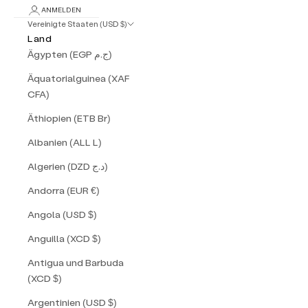
ANMELDEN
Vereinigte Staaten (USD $)
Land
Ägypten (EGP ج.م)
Äquatorialguinea (XAF
CFA)
Äthiopien (ETB Br)
Albanien (ALL L)
Algerien (DZD د.ج)
Andorra (EUR €)
Angola (USD $)
Anguilla (XCD $)
Antigua und Barbuda
(XCD $)
Argentinien (USD $)