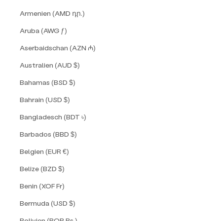
Armenien (AMD դր.)
Aruba (AWG ƒ)
Aserbaidschan (AZN ₼)
Australien (AUD $)
Bahamas (BSD $)
Bahrain (USD $)
Bangladesch (BDT ৳)
Barbados (BBD $)
Belgien (EUR €)
Belize (BZD $)
Benin (XOF Fr)
Bermuda (USD $)
Bolivien (BOB Bs.)