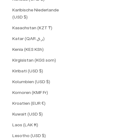
Karibische Niederlande
(USD $)
Kasachstan (KZT ₸)
Katar (QAR ر.ق)
Kenia (KES KSh)
Kirgisistan (KGS som)
Kiribati (USD $)
Kolumbien (USD $)
Komoren (KMF Fr)
Kroatien (EUR €)
Kuwait (USD $)
Laos (LAK ₭)
Lesotho (USD $)