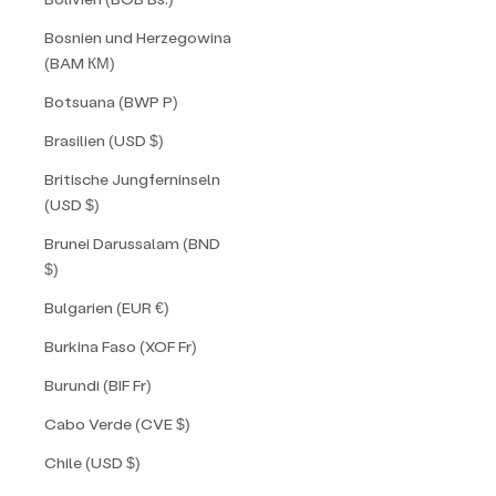
Bosnien und Herzegowina
(BAM КМ)
Botsuana (BWP P)
Brasilien (USD $)
Britische Jungferninseln
(USD $)
Brunei Darussalam (BND
$)
Bulgarien (EUR €)
Burkina Faso (XOF Fr)
Burundi (BIF Fr)
Cabo Verde (CVE $)
Chile (USD $)