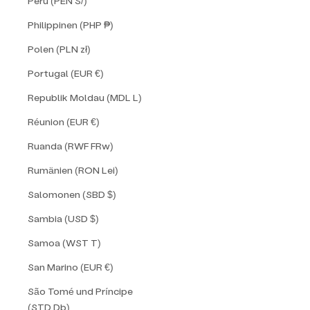
Peru (PEN S/)
Philippinen (PHP ₱)
Polen (PLN zł)
Portugal (EUR €)
Republik Moldau (MDL L)
Réunion (EUR €)
Ruanda (RWF FRw)
Rumänien (RON Lei)
Salomonen (SBD $)
Sambia (USD $)
Samoa (WST T)
San Marino (EUR €)
São Tomé und Príncipe
(STD Db)