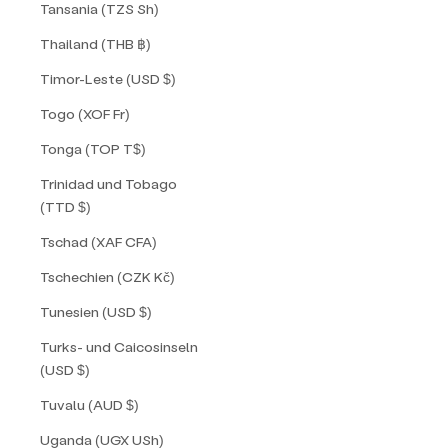
Tansania (TZS Sh)
Thailand (THB ฿)
Timor-Leste (USD $)
Togo (XOF Fr)
Tonga (TOP T$)
Trinidad und Tobago
(TTD $)
Tschad (XAF CFA)
Tschechien (CZK Kč)
Tunesien (USD $)
Turks- und Caicosinseln
(USD $)
Tuvalu (AUD $)
Uganda (UGX USh)