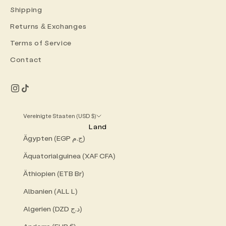
Shipping
Returns & Exchanges
Terms of Service
Contact
Vereinigte Staaten (USD $)
Land
Ägypten (EGP ج.م)
Äquatorialguinea (XAF CFA)
Äthiopien (ETB Br)
Albanien (ALL L)
Algerien (DZD د.ج)