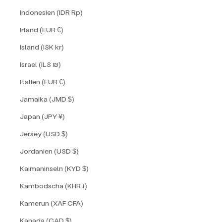
Indonesien (IDR Rp)
Irland (EUR €)
Island (ISK kr)
Israel (ILS ₪)
Italien (EUR €)
Jamaika (JMD $)
Japan (JPY ¥)
Jersey (USD $)
Jordanien (USD $)
Kaimaninseln (KYD $)
Kambodscha (KHR ៛)
Kamerun (XAF CFA)
Kanada (CAD $)