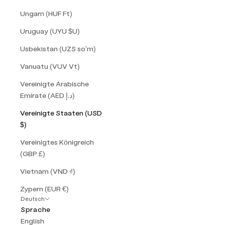
Ungarn (HUF Ft)
Uruguay (UYU $U)
Usbekistan (UZS so'm)
Vanuatu (VUV Vt)
Vereinigte Arabische
Emirate (AED د.إ)
Vereinigte Staaten (USD
$)
Vereinigtes Königreich
(GBP £)
Vietnam (VND ₫)
Zypern (EUR €)
Deutsch
Sprache
English