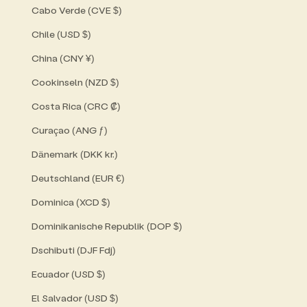
Cabo Verde (CVE $)
Chile (USD $)
China (CNY ¥)
Cookinseln (NZD $)
Costa Rica (CRC ₡)
Curaçao (ANG ƒ)
Dänemark (DKK kr.)
Deutschland (EUR €)
Dominica (XCD $)
Dominikanische Republik (DOP $)
Dschibuti (DJF Fdj)
Ecuador (USD $)
El Salvador (USD $)