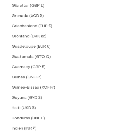
Gibraltar (GBP £)
Grenada (XCD $)
Griechenland (EUR €)
Grönland (DKK kr.)
Guadeloupe (EUR €)
Guatemala (GTQ Q)
Guernsey (GBP £)
Guinea (GNF Fr)
Guinea-Bissau (XOF Fr)
Guyana (GYD $)
Haiti (USD $)
Honduras (HNL L)
Indien (INR ₹)