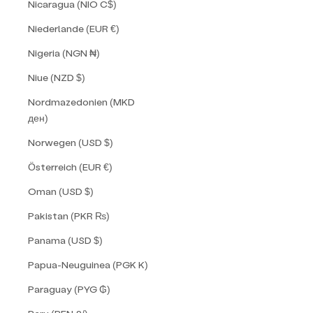
Nicaragua (NIO C$)
Niederlande (EUR €)
Nigeria (NGN ₦)
Niue (NZD $)
Nordmazedonien (MKD
ден)
Norwegen (USD $)
Österreich (EUR €)
Oman (USD $)
Pakistan (PKR ₨)
Panama (USD $)
Papua-Neuguinea (PGK K)
Paraguay (PYG ₲)