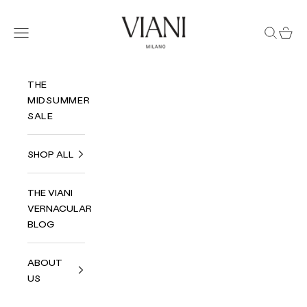
Zum Inhalt springen
Viani Milano
Menü
Suchen
Ware
THE
MIDSUMMER
SALE
SHOP ALL
THE VIANI
VERNACULAR
BLOG
ABOUT
US