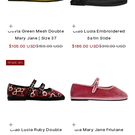
Optionen auswählen
Optionen auswählen
Olivia Green Mesh Double
Ciao Lucia Embroidered
Mary Jane | Size 37
Satin Slide
Angebot
Regulärer Preis
Angebot
Regulärer Preis
$105.00 USD
$155.00 USD
$186.00 USD
$310.00 USD
SPARE 30%
Optionen auswählen
Optionen auswählen
Ciao Lucia Ruby Double
Gia Mary Jane Friulane