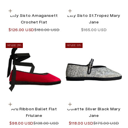
Optionen auswählen
Optionen auswählen
Lilly Sisto Amagansett
Lilly Sisto St.Tropez Mary
Crochet Flat
Jane
Angebot
Regulärer Preis
Angebot
$126.00 USD
$180.00 USD
$165.00 USD
SPARE 29%
SPARE 33%
Optionen auswählen
Optionen auswählen
Aru Ribbon Ballet Flat
Colette Silver Black Mary
Friulane
Jane
Angebot
Regulärer Preis
Angebot
Regulärer Preis
$98.00 USD
$138.00 USD
$118.00 USD
$175.00 USD