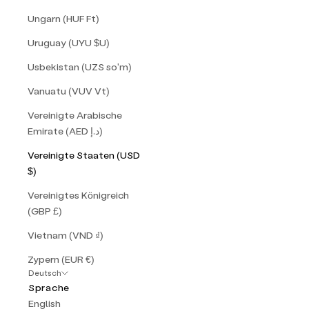
Ungarn (HUF Ft)
Uruguay (UYU $U)
Usbekistan (UZS so'm)
Vanuatu (VUV Vt)
Vereinigte Arabische
Emirate (AED د.إ)
Vereinigte Staaten (USD
$)
Vereinigtes Königreich
(GBP £)
Vietnam (VND ₫)
Zypern (EUR €)
Deutsch
Sprache
English