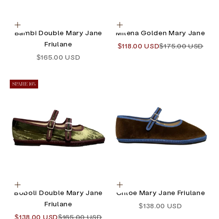
Optionen auswählen
Optionen auswählen
Bambi Double Mary Jane
Milena Golden Mary Jane
Friulane
Angebot
Regulärer Preis
$118.00 USD
$175.00 USD
Angebot
$165.00 USD
SPARE 16%
Optionen auswählen
Optionen auswählen
Boboli Double Mary Jane
Chloe Mary Jane Friulane
Friulane
Angebot
$138.00 USD
Angebot
Regulärer Preis
$138.00 USD
$165.00 USD