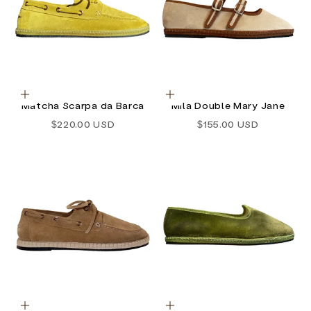
Optionen auswählen
Optionen auswählen
Matcha Scarpa da Barca
Mila Double Mary Jane
Angebot
Angebot
$220.00 USD
$155.00 USD
Optionen auswählen
Optionen auswählen