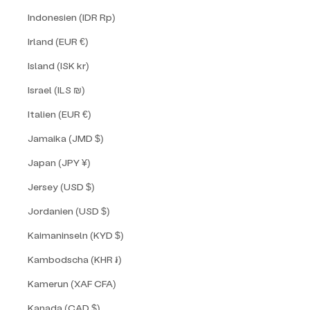
Indonesien (IDR Rp)
Irland (EUR €)
Island (ISK kr)
Israel (ILS ₪)
Italien (EUR €)
Jamaika (JMD $)
Japan (JPY ¥)
Jersey (USD $)
Jordanien (USD $)
Kaimaninseln (KYD $)
Kambodscha (KHR ៛)
Kamerun (XAF CFA)
Kanada (CAD $)