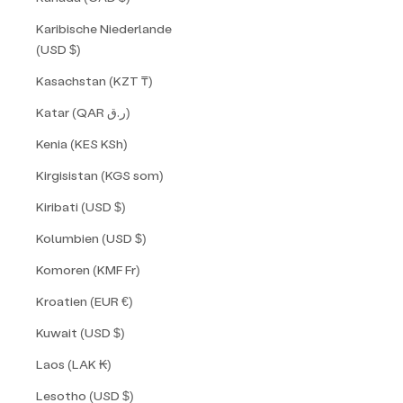
Karibische Niederlande
(USD $)
Kasachstan (KZT ₸)
Katar (QAR ر.ق)
Kenia (KES KSh)
Kirgisistan (KGS som)
Kiribati (USD $)
Kolumbien (USD $)
Komoren (KMF Fr)
Kroatien (EUR €)
Kuwait (USD $)
Laos (LAK ₭)
Lesotho (USD $)