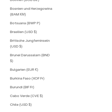
Bosnien und Herzegowina
(BAM КМ)
Botsuana (BWP P)
Brasilien (USD $)
Britische Jungferninseln
(USD $)
Brunei Darussalam (BND
$)
Bulgarien (EUR €)
Burkina Faso (XOF Fr)
Burundi (BIF Fr)
Cabo Verde (CVE $)
Chile (USD $)