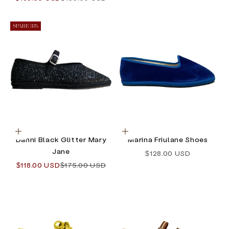
SPARE 33%
Optionen auswählen
Optionen auswählen
Danni Black Glitter Mary
Marina Friulane Shoes
Jane
Angebot
$128.00 USD
Angebot
Regulärer Preis
$118.00 USD
$175.00 USD