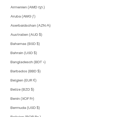
Armenien (AMD դր.)
Aruba (AWG ƒ)
Aserbaidschan (AZN ₼)
Australien (AUD $)
Bahamas (BSD $)
Bahrain (USD $)
Bangladesch (BDT ৳)
Barbados (BBD $)
Belgien (EUR €)
Belize (BZD $)
Benin (XOF Fr)
Bermuda (USD $)
Bolivien (BOB Bs.)