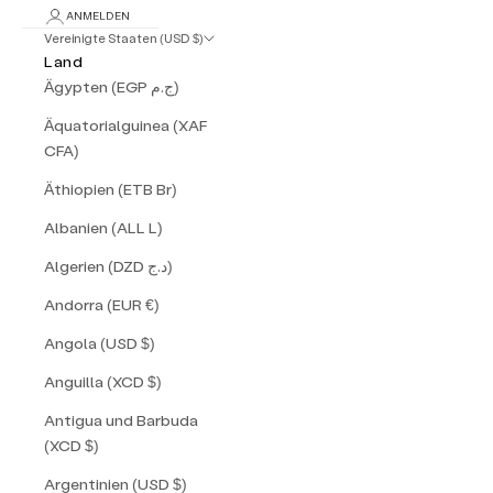
ANMELDEN
Vereinigte Staaten (USD $)
Land
Ägypten (EGP ج.م)
Äquatorialguinea (XAF
CFA)
Äthiopien (ETB Br)
Albanien (ALL L)
Algerien (DZD د.ج)
Andorra (EUR €)
Angola (USD $)
Anguilla (XCD $)
Antigua und Barbuda
(XCD $)
Argentinien (USD $)