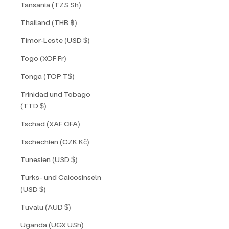
Tansania (TZS Sh)
Thailand (THB ฿)
Timor-Leste (USD $)
Togo (XOF Fr)
Tonga (TOP T$)
Trinidad und Tobago
(TTD $)
Tschad (XAF CFA)
Tschechien (CZK Kč)
Tunesien (USD $)
Turks- und Caicosinseln
(USD $)
Tuvalu (AUD $)
Uganda (UGX USh)