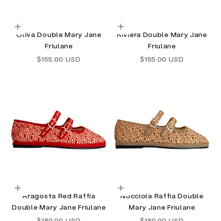
Optionen auswählen
Optionen auswählen
Oliva Double Mary Jane
Riviera Double Mary Jane
Friulane
Friulane
Angebot
Angebot
$155.00 USD
$155.00 USD
Optionen auswählen
Optionen auswählen
Aragosta Red Raffia
Nocciola Raffia Double
Double Mary Jane Friulane
Mary Jane Friulane
Angebot
Angebot
$180.00 USD
$180.00 USD