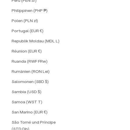
Peru (PEN S/)
Philippinen (PHP ₱)
Polen (PLN zł)
Portugal (EUR €)
Republik Moldau (MDL L)
Réunion (EUR €)
Ruanda (RWF FRw)
Rumänien (RON Lei)
Salomonen (SBD $)
Sambia (USD $)
Samoa (WST T)
San Marino (EUR €)
São Tomé und Príncipe
(STD Db)