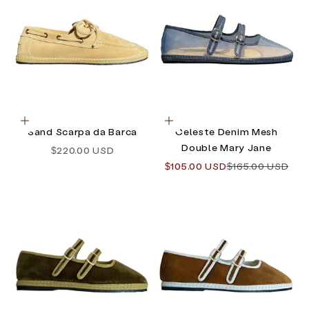
Optionen auswählen
Optionen auswählen
Sand Scarpa da Barca
Celeste Denim Mesh
Double Mary Jane
Angebot
$220.00 USD
Angebot
Regulärer Preis
$105.00 USD
$165.00 USD