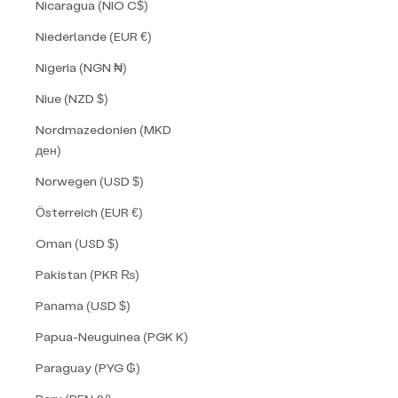
Nicaragua (NIO C$)
Niederlande (EUR €)
Nigeria (NGN ₦)
Niue (NZD $)
Nordmazedonien (MKD
ден)
Norwegen (USD $)
Österreich (EUR €)
Oman (USD $)
Pakistan (PKR ₨)
Panama (USD $)
Papua-Neuguinea (PGK K)
Paraguay (PYG ₲)