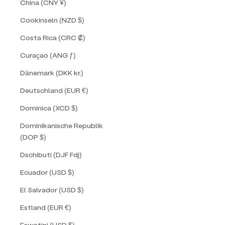
China (CNY ¥)
Cookinseln (NZD $)
Costa Rica (CRC ₡)
Curaçao (ANG ƒ)
Dänemark (DKK kr.)
Deutschland (EUR €)
Dominica (XCD $)
Dominikanische Republik
(DOP $)
Dschibuti (DJF Fdj)
Ecuador (USD $)
El Salvador (USD $)
Estland (EUR €)
Eswatini (USD $)