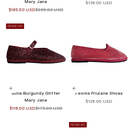
Mary Jane
Angebot
$138.00 USD
Angebot
Regulärer Preis
$185.50 USD
$265.00 USD
SPARE 33%
Optionen auswählen
Optionen auswählen
Mina Burgundy Glitter
Peonia Friulane Shoes
Mary Jane
Angebot
$128.00 USD
Angebot
Regulärer Preis
$118.00 USD
$175.00 USD
SPARE 10%