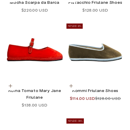
Mocha Scarpa da Barca
Pistacchio Friulane Shoes
Angebot
Angebot
$220.00 USD
$128.00 USD
SPARE 11%
Optionen auswählen
Optionen auswählen
Roma Tomato Mary Jane
Rommi Friulane Shoes
Friulane
Angebot
Regulärer Preis
$114.00 USD
$128.00 USD
Angebot
$138.00 USD
SPARE 36%