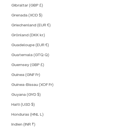
Gibraltar (GBP £)
Grenada (XCD $)
Griechenland (EUR €)
Grönland (DKK kr.)
Guadeloupe (EUR €)
Guatemala (GTQ Q)
Guernsey (GBP £)
Guinea (GNF Fr)
Guinea-Bissau (XOF Fr)
Guyana (GYD $)
Haiti (USD $)
Honduras (HNL L)
Indien (INR ₹)