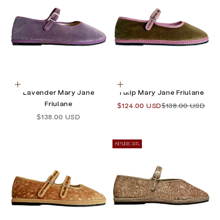
Optionen auswählen
Optionen auswählen
Lavender Mary Jane
Tulip Mary Jane Friulane
Friulane
Angebot
Regulärer Preis
$124.00 USD
$138.00 USD
Angebot
$138.00 USD
SPARE 33%