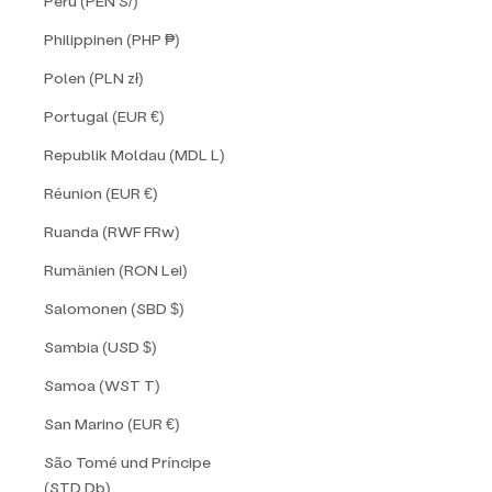
Peru (PEN S/)
Philippinen (PHP ₱)
Polen (PLN zł)
Portugal (EUR €)
Republik Moldau (MDL L)
Réunion (EUR €)
Ruanda (RWF FRw)
Rumänien (RON Lei)
Salomonen (SBD $)
Sambia (USD $)
Samoa (WST T)
San Marino (EUR €)
São Tomé und Príncipe
(STD Db)