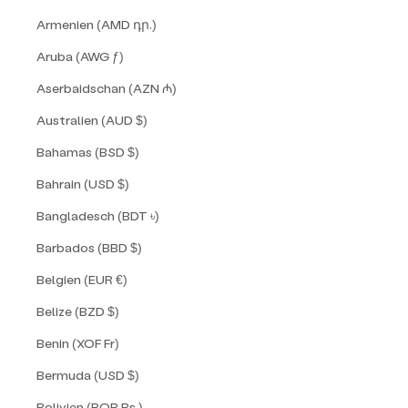
Armenien (AMD դր.)
Aruba (AWG ƒ)
Aserbaidschan (AZN ₼)
Australien (AUD $)
Bahamas (BSD $)
Bahrain (USD $)
Bangladesch (BDT ৳)
Barbados (BBD $)
Belgien (EUR €)
Belize (BZD $)
Benin (XOF Fr)
Bermuda (USD $)
Bolivien (BOB Bs.)