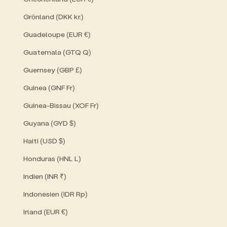
Grönland (DKK kr.)
Guadeloupe (EUR €)
Guatemala (GTQ Q)
Guernsey (GBP £)
Guinea (GNF Fr)
Guinea-Bissau (XOF Fr)
Guyana (GYD $)
Haiti (USD $)
Honduras (HNL L)
Indien (INR ₹)
Indonesien (IDR Rp)
Irland (EUR €)