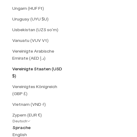
Ungarn (HUF Ft)
Uruguay (UYU $U)
Usbekistan (UZS so'm)
Vanuatu (VUV Vt)
Vereinigte Arabische
Emirate (AED د.إ)
Vereinigte Staaten (USD
$)
Vereinigtes Königreich
(GBP £)
Vietnam (VND ₫)
Zypern (EUR €)
Deutsch
Sprache
English