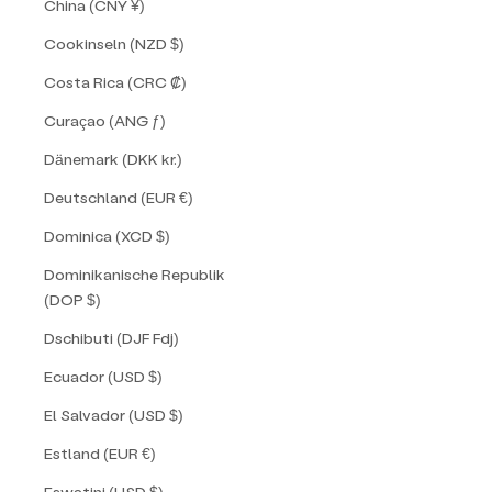
China (CNY ¥)
Cookinseln (NZD $)
Costa Rica (CRC ₡)
Curaçao (ANG ƒ)
Dänemark (DKK kr.)
Deutschland (EUR €)
Dominica (XCD $)
Dominikanische Republik
(DOP $)
Dschibuti (DJF Fdj)
Ecuador (USD $)
El Salvador (USD $)
Estland (EUR €)
Eswatini (USD $)