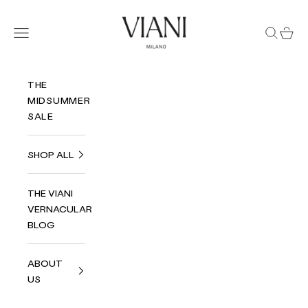
Zum Inhalt springen
Viani Milano
Menü
Suchen
Ware
THE
MIDSUMMER
SALE
SHOP ALL
THE VIANI
VERNACULAR
BLOG
ABOUT
US