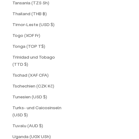
Tansania (TZS Sh)
Thailand (THB ฿)
Timor-Leste (USD $)
Togo (XOF Fr)
Tonga (TOP T$)
Trinidad und Tobago
(TTD $)
Tschad (XAF CFA)
Tschechien (CZK Kč)
Tunesien (USD $)
Turks- und Caicosinseln
(USD $)
Tuvalu (AUD $)
Uganda (UGX USh)