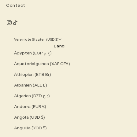
Contact
Vereinigte Staaten (USD $)
Land
Ägypten (EGP ج.م)
Äquatorialguinea (XAF CFA)
Äthiopien (ETB Br)
Albanien (ALL L)
Algerien (DZD د.ج)
Andorra (EUR €)
Angola (USD $)
Anguilla (XCD $)