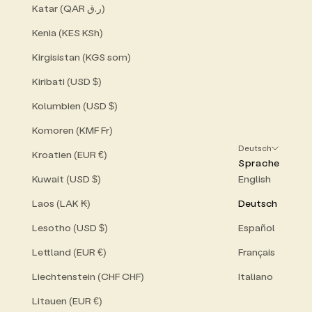
Katar (QAR ر.ق)
Kenia (KES KSh)
Kirgisistan (KGS som)
Kiribati (USD $)
Kolumbien (USD $)
Komoren (KMF Fr)
Deutsch
Kroatien (EUR €)
Sprache
Kuwait (USD $)
English
Laos (LAK ₭)
Deutsch
Lesotho (USD $)
Español
Lettland (EUR €)
Français
Liechtenstein (CHF CHF)
Italiano
Litauen (EUR €)