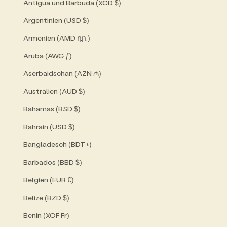
Antigua und Barbuda (XCD $)
Argentinien (USD $)
Armenien (AMD դր.)
Aruba (AWG ƒ)
Aserbaidschan (AZN ₼)
Australien (AUD $)
Bahamas (BSD $)
Bahrain (USD $)
Bangladesch (BDT ৳)
Barbados (BBD $)
Belgien (EUR €)
Belize (BZD $)
Benin (XOF Fr)