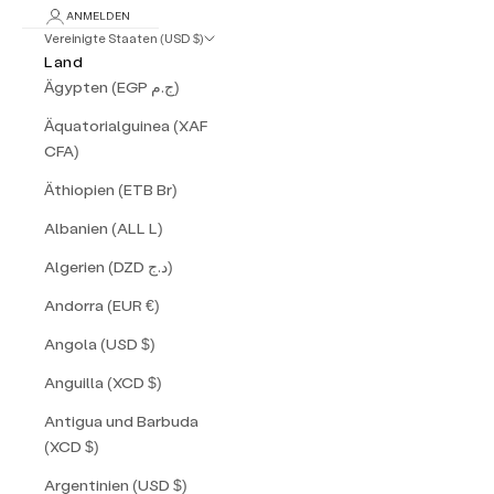
ANMELDEN
Vereinigte Staaten (USD $)
Land
Ägypten (EGP ج.م)
Äquatorialguinea (XAF
CFA)
Äthiopien (ETB Br)
Albanien (ALL L)
Algerien (DZD د.ج)
Andorra (EUR €)
Angola (USD $)
Anguilla (XCD $)
Antigua und Barbuda
(XCD $)
Argentinien (USD $)