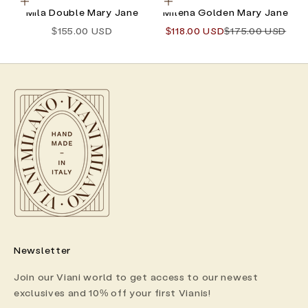
Optionen auswählen
Optionen auswählen
Mila Double Mary Jane
Milena Golden Mary Jane
Angebot
Angebot
Regulärer Preis
$155.00 USD
$118.00 USD
$175.00 USD
Newsletter
Join our Viani world to get access to our newest
exclusives and 10% off your first Vianis!