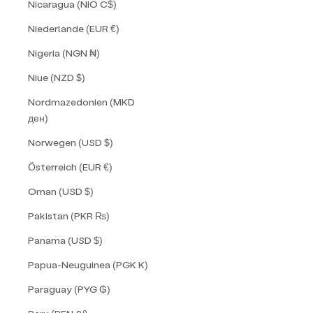
Nicaragua (NIO C$)
Niederlande (EUR €)
Nigeria (NGN ₦)
Niue (NZD $)
Nordmazedonien (MKD
ден)
Norwegen (USD $)
Österreich (EUR €)
Oman (USD $)
Pakistan (PKR ₨)
Panama (USD $)
Papua-Neuguinea (PGK K)
Paraguay (PYG ₲)