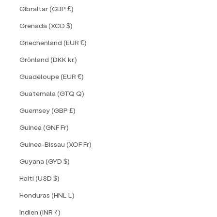
Gibraltar (GBP £)
Grenada (XCD $)
Griechenland (EUR €)
Grönland (DKK kr.)
Guadeloupe (EUR €)
Guatemala (GTQ Q)
Guernsey (GBP £)
Guinea (GNF Fr)
Guinea-Bissau (XOF Fr)
Guyana (GYD $)
Haiti (USD $)
Honduras (HNL L)
Indien (INR ₹)