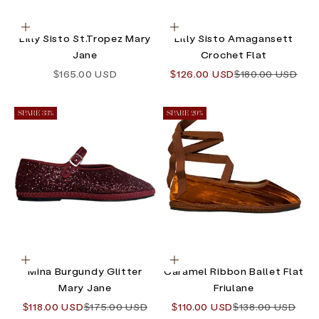
Optionen auswählen
Optionen auswählen
Lilly Sisto St.Tropez Mary
Lilly Sisto Amagansett
Jane
Crochet Flat
Angebot
Angebot
Regulärer Preis
$165.00 USD
$126.00 USD
$180.00 USD
SPARE 33%
SPARE 20%
Optionen auswählen
Optionen auswählen
Mina Burgundy Glitter
Caramel Ribbon Ballet Flat
Mary Jane
Friulane
Angebot
Regulärer Preis
Angebot
Regulärer Preis
$118.00 USD
$175.00 USD
$110.00 USD
$138.00 USD