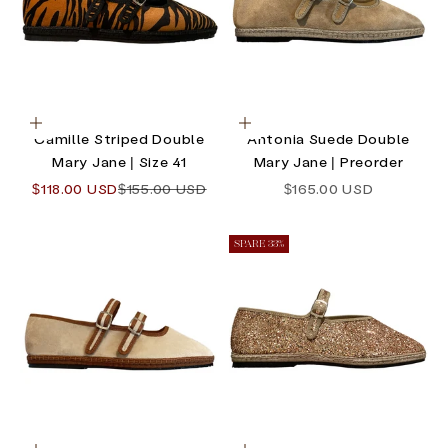
Optionen auswählen
Optionen auswählen
Camille Striped Double
Antonia Suede Double
Mary Jane | Size 41
Mary Jane | Preorder
Angebot
Regulärer Preis
Angebot
$118.00 USD
$155.00 USD
$165.00 USD
SPARE 33%