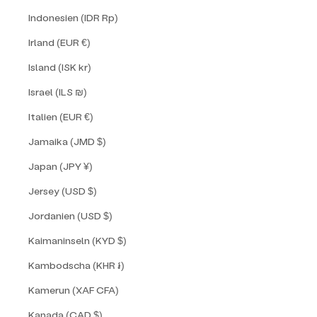
Indonesien (IDR Rp)
Irland (EUR €)
Island (ISK kr)
Israel (ILS ₪)
Italien (EUR €)
Jamaika (JMD $)
Japan (JPY ¥)
Jersey (USD $)
Jordanien (USD $)
Kaimaninseln (KYD $)
Kambodscha (KHR ៛)
Kamerun (XAF CFA)
Kanada (CAD $)