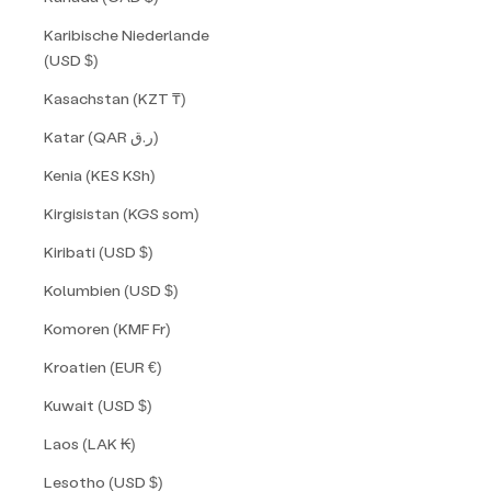
Karibische Niederlande
(USD $)
Kasachstan (KZT ₸)
Katar (QAR ر.ق)
Kenia (KES KSh)
Kirgisistan (KGS som)
Kiribati (USD $)
Kolumbien (USD $)
Komoren (KMF Fr)
Kroatien (EUR €)
Kuwait (USD $)
Laos (LAK ₭)
Lesotho (USD $)