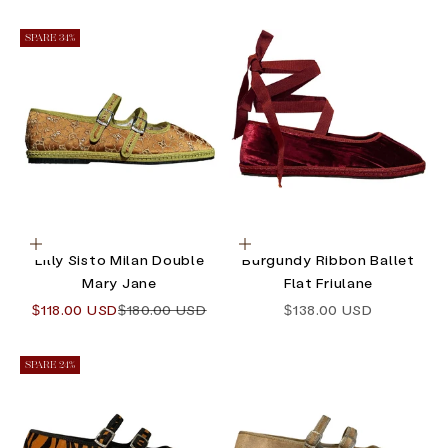
SPARE 34%
Optionen auswählen
Optionen auswählen
Lilly Sisto Milan Double
Burgundy Ribbon Ballet
Mary Jane
Flat Friulane
Angebot
Regulärer Preis
Angebot
$118.00 USD
$180.00 USD
$138.00 USD
SPARE 24%