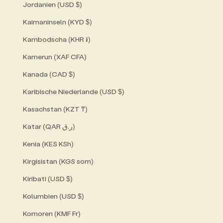
Jordanien (USD $)
Kaimaninseln (KYD $)
Kambodscha (KHR ៛)
Kamerun (XAF CFA)
Kanada (CAD $)
Karibische Niederlande (USD $)
Kasachstan (KZT ₸)
Katar (QAR ر.ق)
Kenia (KES KSh)
Kirgisistan (KGS som)
Kiribati (USD $)
Kolumbien (USD $)
Komoren (KMF Fr)