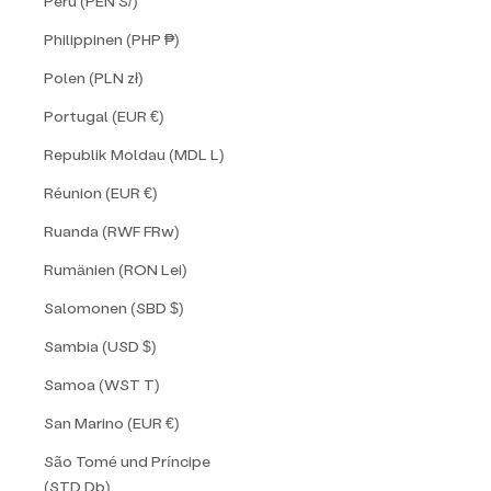
Peru (PEN S/)
Philippinen (PHP ₱)
Polen (PLN zł)
Portugal (EUR €)
Republik Moldau (MDL L)
Réunion (EUR €)
Ruanda (RWF FRw)
Rumänien (RON Lei)
Salomonen (SBD $)
Sambia (USD $)
Samoa (WST T)
San Marino (EUR €)
São Tomé und Príncipe
(STD Db)