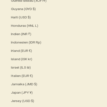
Guinea-Bissau (XOF Fr)
Guyana (GYD $)
Haiti (USD $)
Honduras (HNL L)
Indien (INR ₹)
Indonesien (IDR Rp)
Irland (EUR €)
Island (ISK kr)
Israel (ILS ₪)
Italien (EUR €)
Jamaika (JMD $)
Japan (JPY ¥)
Jersey (USD $)