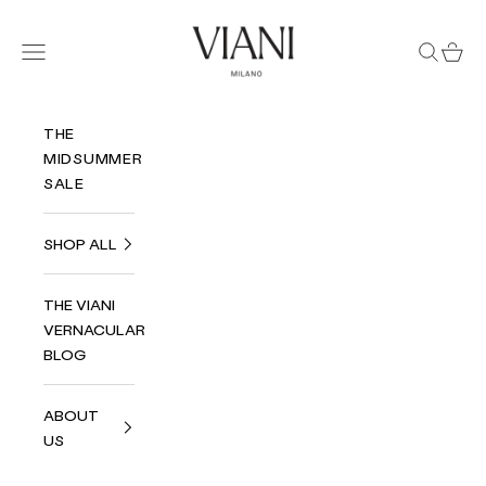
Zum Inhalt springen
Viani Milano
Menü
Suchen
Ware
THE
MIDSUMMER
SALE
SHOP ALL
THE VIANI
VERNACULAR
BLOG
ABOUT
US