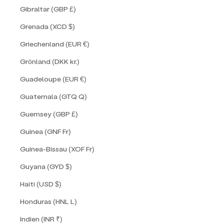
Gibraltar (GBP £)
Grenada (XCD $)
Griechenland (EUR €)
Grönland (DKK kr.)
Guadeloupe (EUR €)
Guatemala (GTQ Q)
Guernsey (GBP £)
Guinea (GNF Fr)
Guinea-Bissau (XOF Fr)
Guyana (GYD $)
Haiti (USD $)
Honduras (HNL L)
Indien (INR ₹)