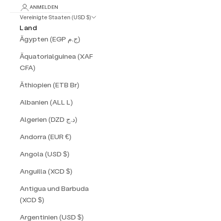
ANMELDEN
Vereinigte Staaten (USD $)
Land
Ägypten (EGP ج.م)
Äquatorialguinea (XAF
CFA)
Äthiopien (ETB Br)
Albanien (ALL L)
Algerien (DZD د.ج)
Andorra (EUR €)
Angola (USD $)
Anguilla (XCD $)
Antigua und Barbuda
(XCD $)
Argentinien (USD $)