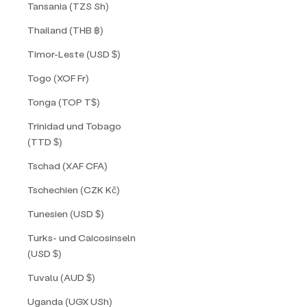
Tansania (TZS Sh)
Thailand (THB ฿)
Timor-Leste (USD $)
Togo (XOF Fr)
Tonga (TOP T$)
Trinidad und Tobago
(TTD $)
Tschad (XAF CFA)
Tschechien (CZK Kč)
Tunesien (USD $)
Turks- und Caicosinseln
(USD $)
Tuvalu (AUD $)
Uganda (UGX USh)