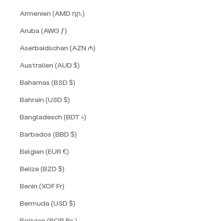
Armenien (AMD դր.)
Aruba (AWG ƒ)
Aserbaidschan (AZN ₼)
Australien (AUD $)
Bahamas (BSD $)
Bahrain (USD $)
Bangladesch (BDT ৳)
Barbados (BBD $)
Belgien (EUR €)
Belize (BZD $)
Benin (XOF Fr)
Bermuda (USD $)
Bolivien (BOB Bs.)