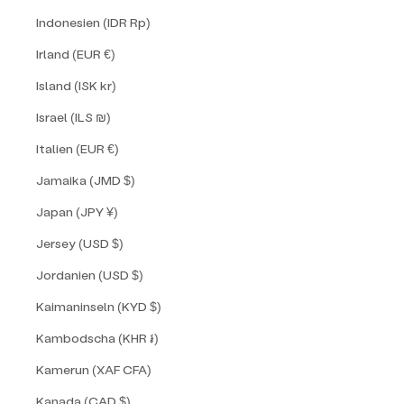
Indonesien (IDR Rp)
Irland (EUR €)
Island (ISK kr)
Israel (ILS ₪)
Italien (EUR €)
Jamaika (JMD $)
Japan (JPY ¥)
Jersey (USD $)
Jordanien (USD $)
Kaimaninseln (KYD $)
Kambodscha (KHR ៛)
Kamerun (XAF CFA)
Kanada (CAD $)