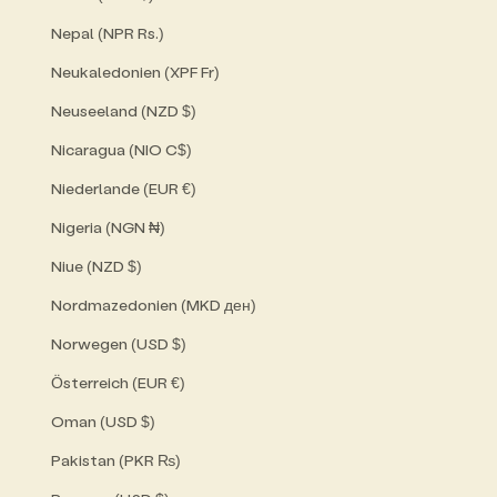
Nepal (NPR Rs.)
Neukaledonien (XPF Fr)
Neuseeland (NZD $)
Nicaragua (NIO C$)
Niederlande (EUR €)
Nigeria (NGN ₦)
Niue (NZD $)
Nordmazedonien (MKD ден)
Norwegen (USD $)
Österreich (EUR €)
Oman (USD $)
Pakistan (PKR ₨)