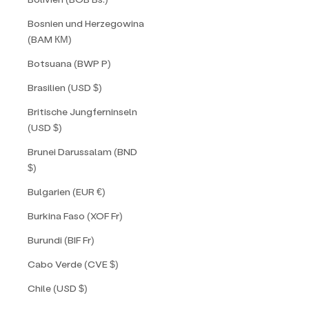
Bosnien und Herzegowina
(BAM КМ)
Botsuana (BWP P)
Brasilien (USD $)
Britische Jungferninseln
(USD $)
Brunei Darussalam (BND
$)
Bulgarien (EUR €)
Burkina Faso (XOF Fr)
Burundi (BIF Fr)
Cabo Verde (CVE $)
Chile (USD $)