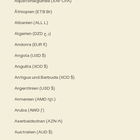
Äquatorialguinea (XAF CFA)
Äthiopien (ETB Br)
Albanien (ALL L)
Algerien (DZD د.ج)
Andorra (EUR €)
Angola (USD $)
Anguilla (XCD $)
Antigua und Barbuda (XCD $)
Argentinien (USD $)
Armenien (AMD դր.)
Aruba (AWG ƒ)
Aserbaidschan (AZN ₼)
Australien (AUD $)