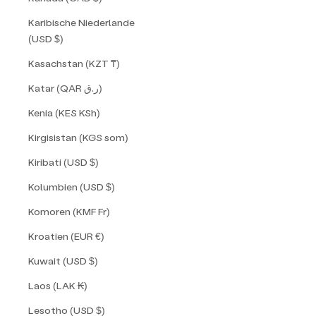
Karibische Niederlande
(USD $)
Kasachstan (KZT ₸)
Katar (QAR ر.ق)
Kenia (KES KSh)
Kirgisistan (KGS som)
Kiribati (USD $)
Kolumbien (USD $)
Komoren (KMF Fr)
Kroatien (EUR €)
Kuwait (USD $)
Laos (LAK ₭)
Lesotho (USD $)