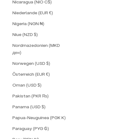
Nicaragua (NIO C$)
Niederlande (EUR €)
Nigeria (NGN ₦)
Niue (NZD $)
Nordmazedonien (MKD
ден)
Norwegen (USD $)
Österreich (EUR €)
Oman (USD $)
Pakistan (PKR ₨)
Panama (USD $)
Papua-Neuguinea (PGK K)
Paraguay (PYG ₲)