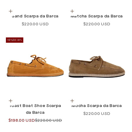
Optionen auswählen
Optionen auswählen
Sand Scarpa da Barca
Matcha Scarpa da Barca
Angebot
Angebot
$220.00 USD
$220.00 USD
SPARE 10%
Optionen auswählen
Optionen auswählen
Toast Boat Shoe Scarpa
Mocha Scarpa da Barca
da Barca
Angebot
$220.00 USD
Angebot
Regulärer Preis
$198.00 USD
$220.00 USD