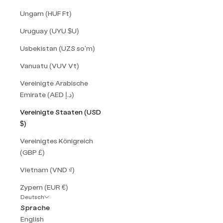
Ungarn (HUF Ft)
Uruguay (UYU $U)
Usbekistan (UZS so'm)
Vanuatu (VUV Vt)
Vereinigte Arabische
Emirate (AED د.إ)
Vereinigte Staaten (USD
$)
Vereinigtes Königreich
(GBP £)
Vietnam (VND ₫)
Zypern (EUR €)
Deutsch
Sprache
English