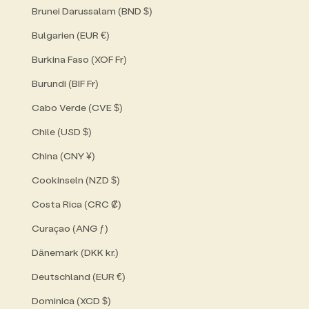
Brunei Darussalam (BND $)
Bulgarien (EUR €)
Burkina Faso (XOF Fr)
Burundi (BIF Fr)
Cabo Verde (CVE $)
Chile (USD $)
China (CNY ¥)
Cookinseln (NZD $)
Costa Rica (CRC ₡)
Curaçao (ANG ƒ)
Dänemark (DKK kr.)
Deutschland (EUR €)
Dominica (XCD $)