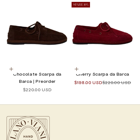
SPARE 10%
Optionen auswählen
Optionen auswählen
Chocolate Scarpa da
Cherry Scarpa da Barca
Barca | Preorder
Angebot
Regulärer Preis
$198.00 USD
$220.00 USD
Angebot
$220.00 USD