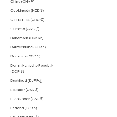
China (CNY ¥)
Cookinseln (NZD $)
Costa Rica (CRC ₡)
Curaçao (ANG ƒ)
Dänemark (DKK kr.)
Deutschland (EUR €)
Dominica (XCD $)
Dominikanische Republik
(DOP $)
Dschibuti (DJF Fdj)
Ecuador (USD $)
El Salvador (USD $)
Estland (EUR €)
Eswatini (USD $)