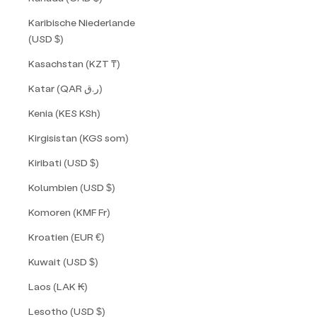
Karibische Niederlande
(USD $)
Kasachstan (KZT ₸)
Katar (QAR ر.ق)
Kenia (KES KSh)
Kirgisistan (KGS som)
Kiribati (USD $)
Kolumbien (USD $)
Komoren (KMF Fr)
Kroatien (EUR €)
Kuwait (USD $)
Laos (LAK ₭)
Lesotho (USD $)