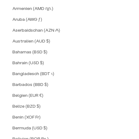
Armenien (AMD դր.)
Aruba (AWG ƒ)
Aserbaidschan (AZN ₼)
Australien (AUD $)
Bahamas (BSD $)
Bahrain (USD $)
Bangladesch (BDT ৳)
Barbados (BBD $)
Belgien (EUR €)
Belize (BZD $)
Benin (XOF Fr)
Bermuda (USD $)
Bolivien (BOB Bs.)