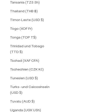
Tansania (TZS Sh)
Thailand (THB ฿)
Timor-Leste (USD $)
Togo (XOF Fr)
Tonga (TOP T$)
Trinidad und Tobago
(TTD $)
Tschad (XAF CFA)
Tschechien (CZK Kč)
Tunesien (USD $)
Turks- und Caicosinseln
(USD $)
Tuvalu (AUD $)
Uganda (UGX USh)