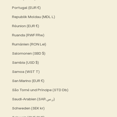
Portugal (EUR €)
Republik Moldau (MDL L)
Réunion (EUR €)
Ruanda (RWF FRw)
Rumänien (RON Lei)
Salomonen (SBD $)
Sambia (USD $)
Samoa (WST T)
San Marino (EUR €)
São Tomé und Príncipe (STD Db)
Saudi-Arabien (SAR ر.س)
Schweden (SEK kr)