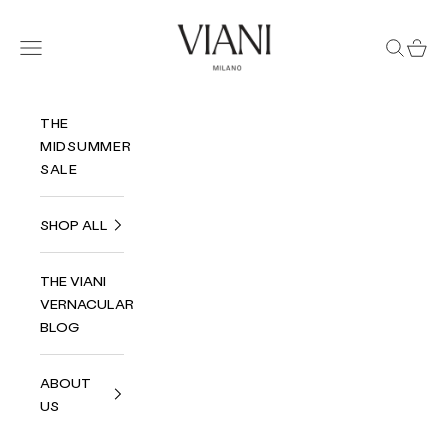
Zum Inhalt springen
Viani Milano
Menü
Suchen
Ware
THE
MIDSUMMER
SALE
SHOP ALL
THE VIANI
VERNACULAR
BLOG
ABOUT
US