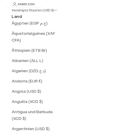
ANMELDEN
Vereinigte Staaten (USD $)
Land
Ägypten (EGP ج.م)
Äquatorialguinea (XAF
CFA)
Äthiopien (ETB Br)
Albanien (ALL L)
Algerien (DZD د.ج)
Andorra (EUR €)
Angola (USD $)
Anguilla (XCD $)
Antigua und Barbuda
(XCD $)
Argentinien (USD $)