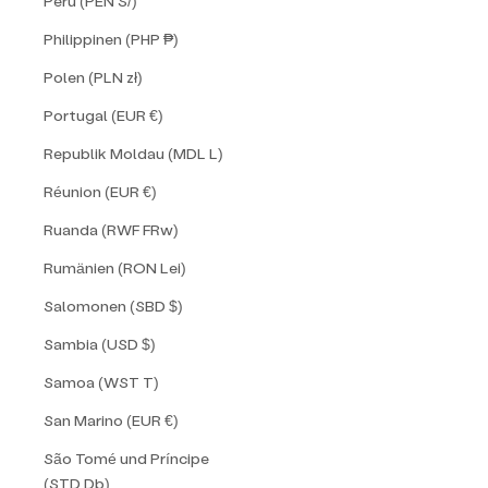
Peru (PEN S/)
Philippinen (PHP ₱)
Polen (PLN zł)
Portugal (EUR €)
Republik Moldau (MDL L)
Réunion (EUR €)
Ruanda (RWF FRw)
Rumänien (RON Lei)
Salomonen (SBD $)
Sambia (USD $)
Samoa (WST T)
San Marino (EUR €)
São Tomé und Príncipe
(STD Db)