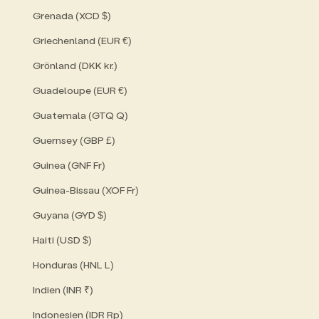
Grenada (XCD $)
Griechenland (EUR €)
Grönland (DKK kr.)
Guadeloupe (EUR €)
Guatemala (GTQ Q)
Guernsey (GBP £)
Guinea (GNF Fr)
Guinea-Bissau (XOF Fr)
Guyana (GYD $)
Haiti (USD $)
Honduras (HNL L)
Indien (INR ₹)
Indonesien (IDR Rp)