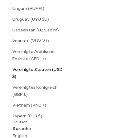
Ungarn (HUF Ft)
Uruguay (UYU $U)
Usbekistan (UZS so'm)
Vanuatu (VUV Vt)
Vereinigte Arabische
Emirate (AED د.إ)
Vereinigte Staaten (USD
$)
Vereinigtes Königreich
(GBP £)
Vietnam (VND ₫)
Zypern (EUR €)
Deutsch
Sprache
English