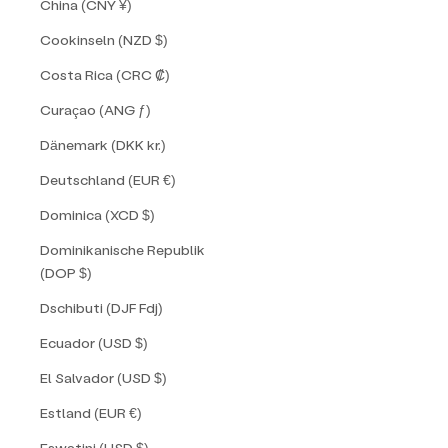
China (CNY ¥)
Cookinseln (NZD $)
Costa Rica (CRC ₡)
Curaçao (ANG ƒ)
Dänemark (DKK kr.)
Deutschland (EUR €)
Dominica (XCD $)
Dominikanische Republik
(DOP $)
Dschibuti (DJF Fdj)
Ecuador (USD $)
El Salvador (USD $)
Estland (EUR €)
Eswatini (USD $)