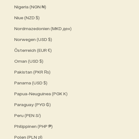
Nigeria (NGN ₦)
Niue (NZD $)
Nordmazedonien (MKD ден)
Norwegen (USD $)
Österreich (EUR €)
Oman (USD $)
Pakistan (PKR ₨)
Panama (USD $)
Papua-Neuguinea (PGK K)
Paraguay (PYG ₲)
Peru (PEN S/)
Philippinen (PHP ₱)
Polen (PLN zł)