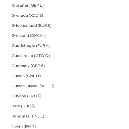
Gibraltar (GBP £)
Grenada (XCD $)
Griechenland (EUR €)
Grönland (DKK kr.)
Guadeloupe (EUR €)
Guatemala (GTQ Q)
Guernsey (GBP £)
Guinea (GNF Fr)
Guinea-Bissau (XOF Fr)
Guyana (GYD $)
Haiti (USD $)
Honduras (HNL L)
Indien (INR ₹)