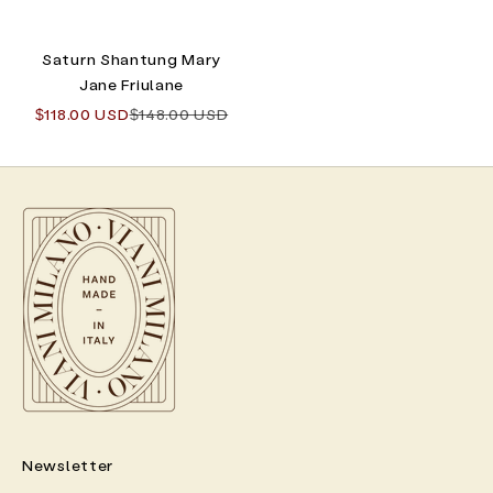
Saturn Shantung Mary
Jane Friulane
Angebot
Regulärer Preis
$118.00 USD
$148.00 USD
Newsletter