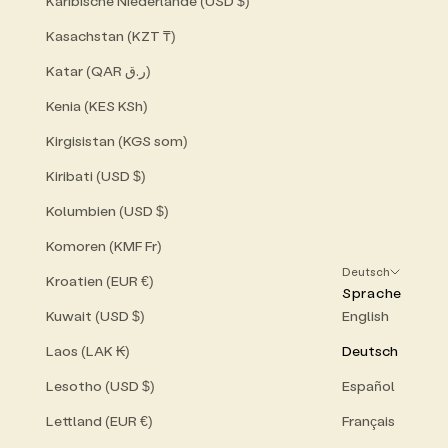
Karibische Niederlande (USD $)
Kasachstan (KZT ₸)
Katar (QAR ر.ق)
Kenia (KES KSh)
Kirgisistan (KGS som)
Kiribati (USD $)
Kolumbien (USD $)
Komoren (KMF Fr)
Deutsch
Kroatien (EUR €)
Sprache
Kuwait (USD $)
English
Laos (LAK ₭)
Deutsch
Lesotho (USD $)
Español
Lettland (EUR €)
Français