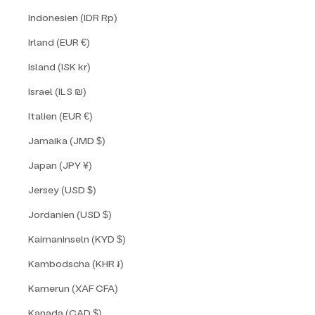
Indonesien (IDR Rp)
Irland (EUR €)
Island (ISK kr)
Israel (ILS ₪)
Italien (EUR €)
Jamaika (JMD $)
Japan (JPY ¥)
Jersey (USD $)
Jordanien (USD $)
Kaimaninseln (KYD $)
Kambodscha (KHR ៛)
Kamerun (XAF CFA)
Kanada (CAD $)