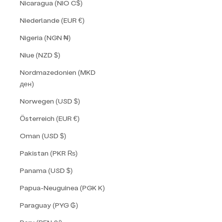
Nicaragua (NIO C$)
Niederlande (EUR €)
Nigeria (NGN ₦)
Niue (NZD $)
Nordmazedonien (MKD
ден)
Norwegen (USD $)
Österreich (EUR €)
Oman (USD $)
Pakistan (PKR ₨)
Panama (USD $)
Papua-Neuguinea (PGK K)
Paraguay (PYG ₲)