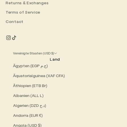
Returns & Exchanges
Terms of Service
Contact
Vereinigte Staaten (USD $)
Land
Ägypten (EGP ج.م)
Äquatorialguinea (XAF CFA)
Äthiopien (ETB Br)
Albanien (ALL L)
Algerien (DZD د.ج)
Andorra (EUR €)
Angola (USD $)